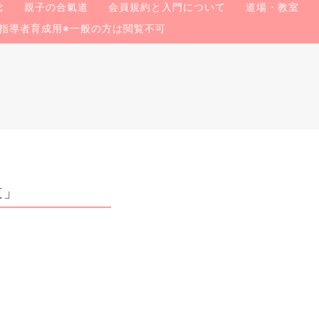
念
親子の合氣道
会員規約と入門について
道場・教室
指導者育成用※一般の方は閲覧不可
道」