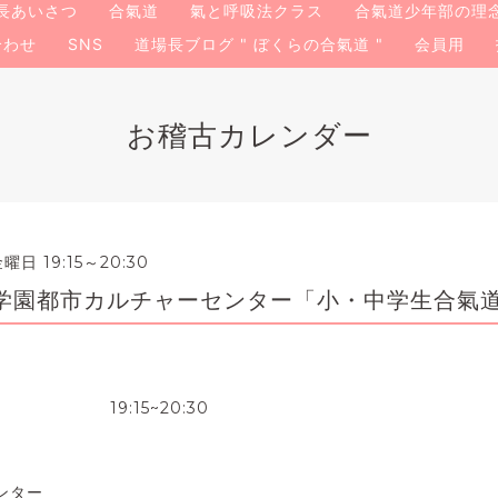
長あいさつ
合氣道
氣と呼吸法クラス
合氣道少年部の理
合わせ
SNS
道場長ブログ " ぼくらの合氣道 "
会員用
お稽古カレンダー
曜日 19:15～20:30
学園都市カルチャーセンター「小・中学生合氣
座 19:15~20:30
センター