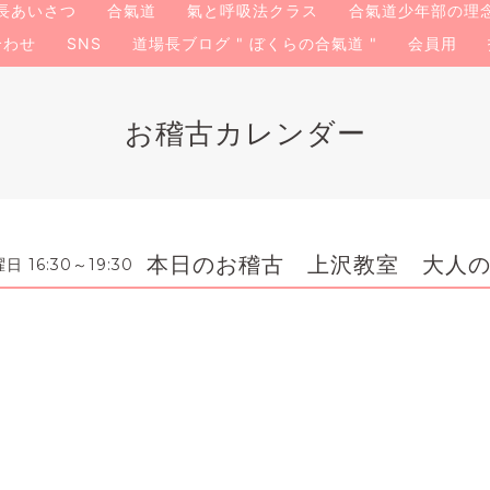
長あいさつ
合氣道
氣と呼吸法クラス
合氣道少年部の理
合わせ
SNS
道場長ブログ " ぼくらの合氣道 "
会員用
お稽古カレンダー
本日のお稽古 上沢教室 大人
 16:30～19:30