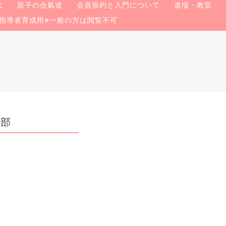
念
親子の合氣道
会員規約と入門について
道場・教室
指導者育成用※一般の方は閲覧不可
の部