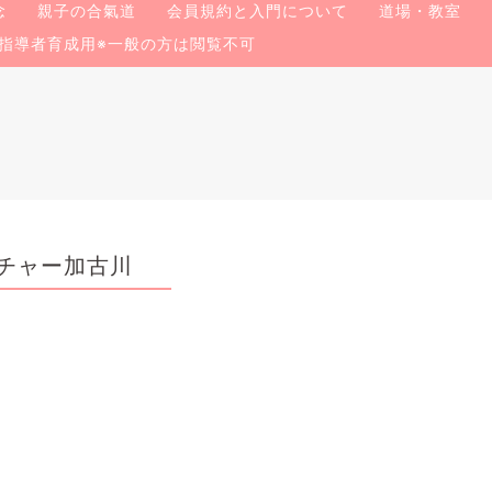
念
親子の合氣道
会員規約と入門について
道場・教室
指導者育成用※一般の方は閲覧不可
チャー加古川