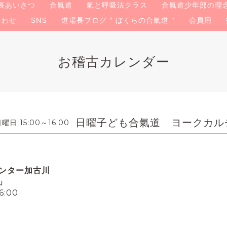
長あいさつ
合氣道
氣と呼吸法クラス
合氣道少年部の理
合わせ
SNS
道場長ブログ " ぼくらの合氣道 "
会員用
お稽古カレンダー
日曜子ども合氣道 ヨークカル
曜日 15:00～16:00
ンター加古川
」
:00