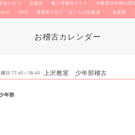
長あいさつ
合氣道
氣と呼吸法クラス
合氣道少年部の理
合わせ
SNS
道場長ブログ " ぼくらの合氣道 "
会員用
お稽古カレンダー
上沢教室 少年部稽古
日 17:45～18:45
少年部