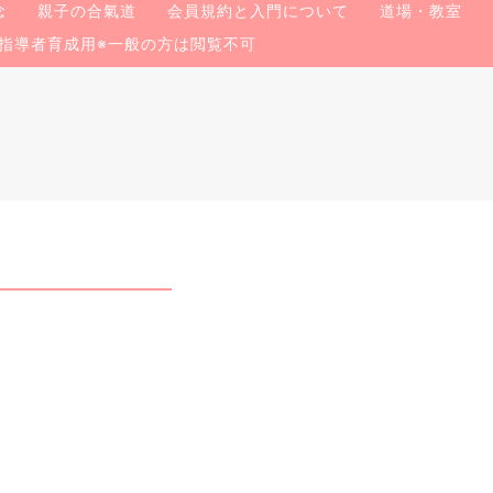
念
親子の合氣道
会員規約と入門について
道場・教室
指導者育成用※一般の方は閲覧不可