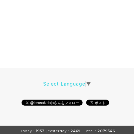
Select Language
▼
Today :
1933
| Yesterday :
2469
| Total :
2079546