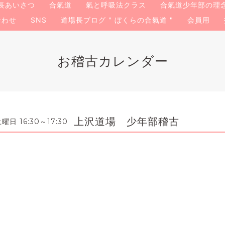
長あいさつ
合氣道
氣と呼吸法クラス
合氣道少年部の理
合わせ
SNS
道場長ブログ " ぼくらの合氣道 "
会員用
お稽古カレンダー
上沢道場 少年部稽古
曜日 16:30～17:30