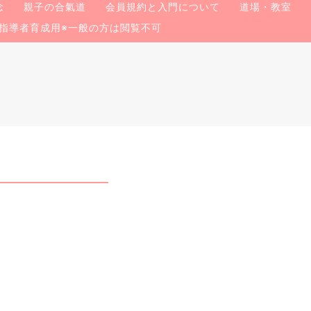
念
親子の合氣道
会員規約と入門について
道場・教室
指導者育成用※一般の方は閲覧不可