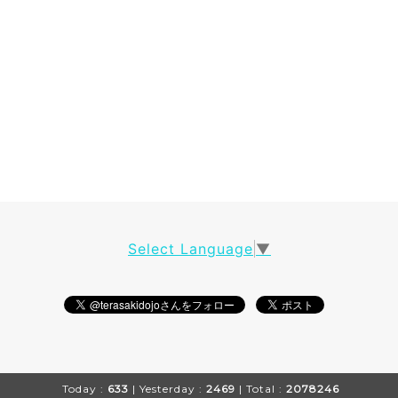
Select Language
▼
Today :
633
| Yesterday :
2469
| Total :
2078246