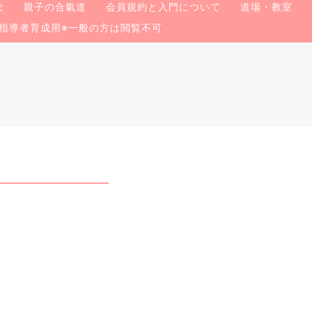
念
親子の合氣道
会員規約と入門について
道場・教室
指導者育成用※一般の方は閲覧不可