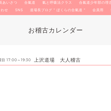
長あいさつ
合氣道
氣と呼吸法クラス
合氣道少年部の理
合わせ
SNS
道場長ブログ " ぼくらの合氣道 "
会員用
お稽古カレンダー
上沢道場 大人稽古
 17:00～19:30