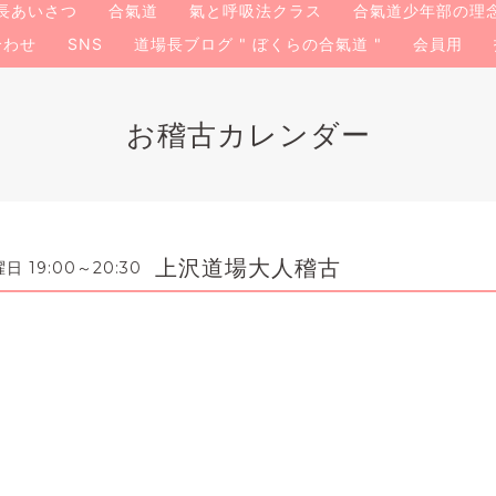
長あいさつ
合氣道
氣と呼吸法クラス
合氣道少年部の理
合わせ
SNS
道場長ブログ " ぼくらの合氣道 "
会員用
お稽古カレンダー
上沢道場大人稽古
 19:00～20:30