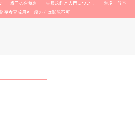
念
親子の合氣道
会員規約と入門について
道場・教室
指導者育成用※一般の方は閲覧不可