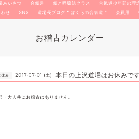
長あいさつ
合氣道
氣と呼吸法クラス
合氣道少年部の理
合わせ
SNS
道場長ブログ " ぼくらの合氣道 "
会員用
お稽古カレンダー
本日の上沢道場はお休みで
2017-07-01 (土)
お休み
部・大人共にお稽古はありません。