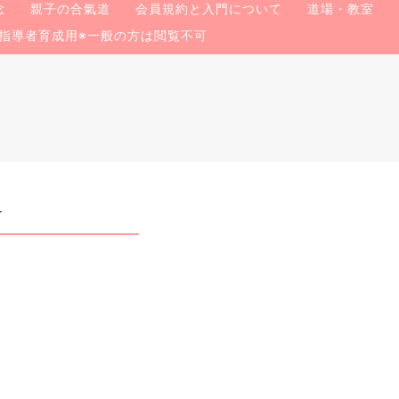
念
親子の合氣道
会員規約と入門について
道場・教室
指導者育成用※一般の方は閲覧不可
す