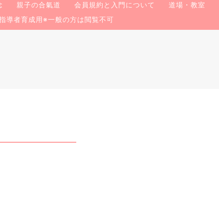
念
親子の合氣道
会員規約と入門について
道場・教室
指導者育成用※一般の方は閲覧不可