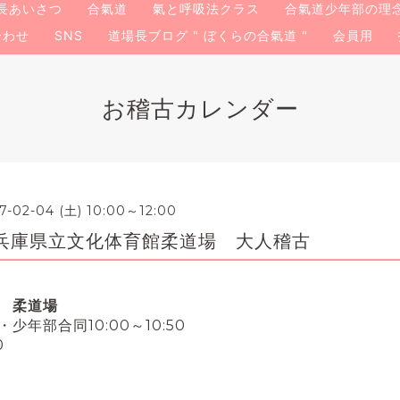
長あいさつ
合氣道
氣と呼吸法クラス
合氣道少年部の理
合わせ
SNS
道場長ブログ " ぼくらの合氣道 "
会員用
お稽古カレンダー
7-02-04 (土) 10:00～12:00
兵庫県立文化体育館柔道場 大人稽古
 柔道場
年部合同10:00～10:50
0